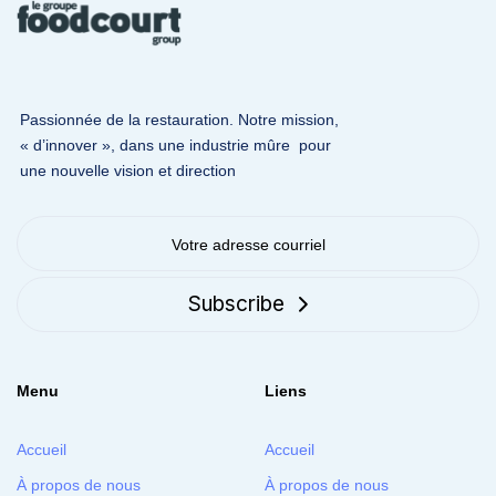
Skip
Skip
links
to
primary
navigation
Passionnée de la restauration. Notre mission,
Skip
« d’innover », dans une industrie mûre pour
to
une nouvelle vision et direction
content
Subscribe
Menu
Liens
Accueil
Accueil
À propos de nous
À propos de nous